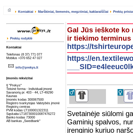
Kontaktai
Marškiniai, liemenės, megztiniai, kaklaraiščiai
Prekių prist
Gal Jūs ieškote ko
ir tiekimo terminus
Prekių rodyklė
https://tshirteur
Kontaktai
Telefonas (8 37) 771 077
https://en.textile
Mobilus +370 652 47 027
___SID=e4leeuc0lk
info@prekys.lt
Įmonės rekvizitai
IĮ "Prekys"
Teisinė forma - Individuali įmonė
Savanorių pr. 403 - 44, LT-49290
Kaunas
Įmonės kodas 300067500
Registro tvarkytojas Valstybės įmonė
Registrų centras
PVM kodas LT100001322311
Svetainėje siūlomi ga
Sąskaita LT187300010087476272
Banko kodas 73000
Gaminių spalvos, nuro
AB bankas „Swedbank"
įrenginio kuriuo naršo