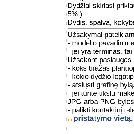
Dydžiai skiriasi prik
5%.)
Dydis, spalva, kokyb
Užsakymai pateikiami
- modelio pavadinimas
- jei yra terminas, ta
Užsakant paslaugas (s
- koks tiražas planu
- kokio dydžio logotip
- atsiųsti grafinę by
- jei turite tikslų ma
JPG arba PNG bylos t
- palikti kontaktinį te
pristatymo vietą